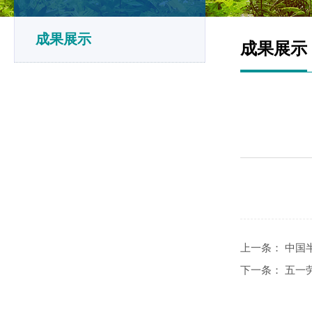
成果展示
成果展示
上一条：
中国
下一条：
五一