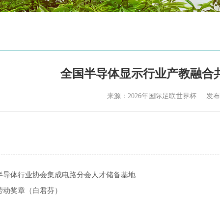
全国半导体显示行业产教融合
来源：2026年国际足联世界杯
发布日
半导体行业协会集成电路分会人才储备基地
劳动奖章（白君芬）