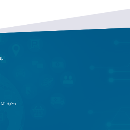
All rights