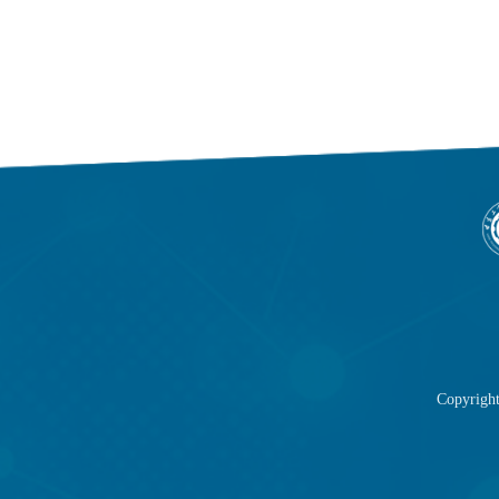
Copyri