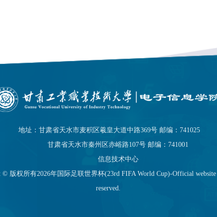
地址：甘肃省天水市麦积区羲皇大道中路369号 邮编：741025
甘肃省天水市秦州区赤峪路
107
号
邮编：
741001
信息技术中心
ght © 版权所有
2026年国际足联世界杯(23rd FIFA World Cup)-Official website
reserved.